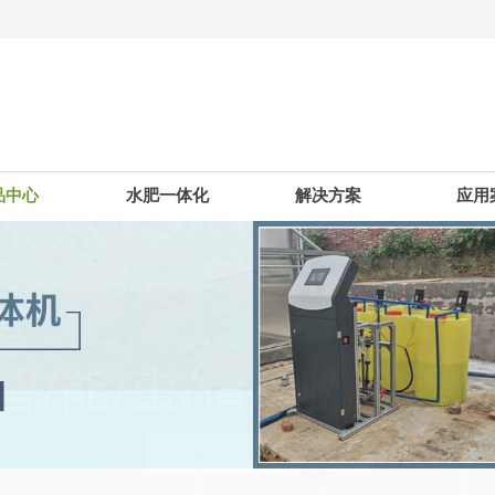
品中心
水肥一体化
解决方案
应用