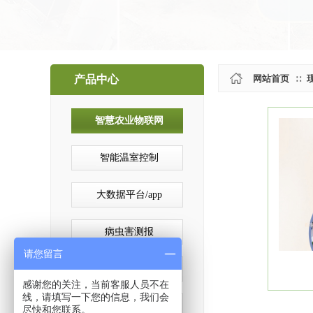
产品中心
产品中心
网站首页
∷
智慧农业物联网
智能温室控制
大数据平台/app
病虫害测报
请您留言
畜牧养殖
感谢您的关注，当前客服人员不在
线，请填写一下您的信息，我们会
智慧渔业
尽快和您联系。