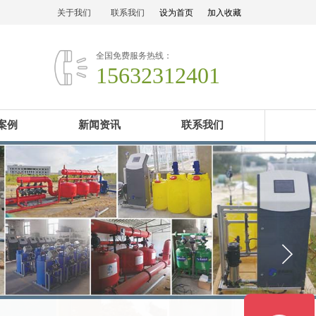
关于我们
联系我们
设为首页
加入收藏
全国免费服务热线：
15632312401
案例
新闻资讯
联系我们