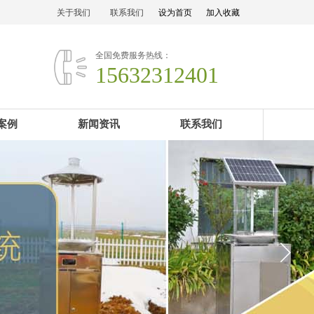
关于我们
联系我们
设为首页
加入收藏
全国免费服务热线：
15632312401
案例
新闻资讯
联系我们