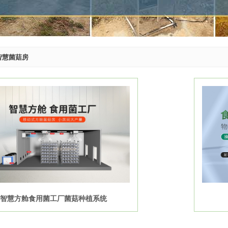
智慧菌菇房
智慧方舱食用菌工厂菌菇种植系统