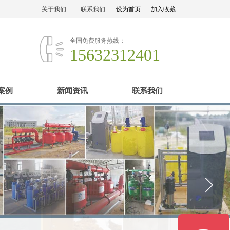
关于我们
联系我们
设为首页
加入收藏
全国免费服务热线：
15632312401
案例
新闻资讯
联系我们