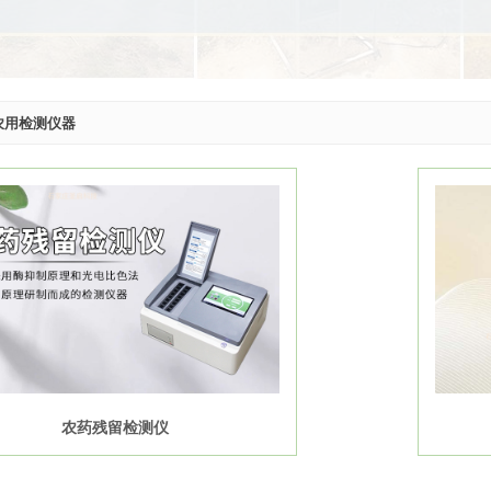
农用检测仪器
农药残留检测仪